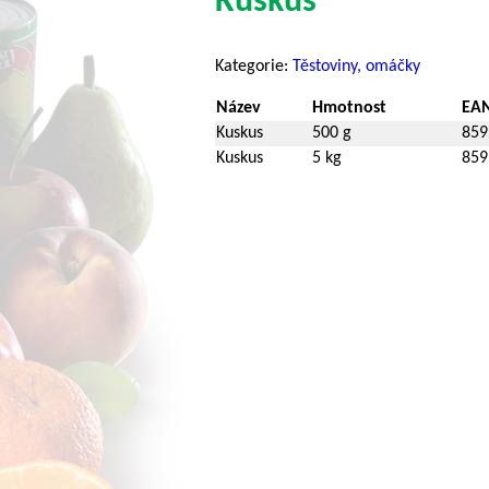
Kuskus
Kategorie:
Těstoviny, omáčky
Název
Hmotnost
EA
Kuskus
500 g
859
Kuskus
5 kg
859