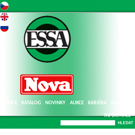
AKCE
KATALOG
NOVINKY
AUKCE
KARIÉRA
KONTAKT
INFORMACE