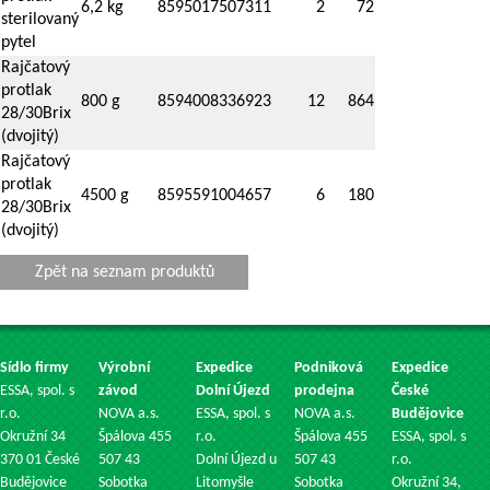
6,2 kg
8595017507311
2
72
sterilovaný
pytel
Rajčatový
protlak
800 g
8594008336923
12
864
28/30Brix
(dvojitý)
Rajčatový
protlak
4500 g
8595591004657
6
180
28/30Brix
(dvojitý)
Zpět na seznam produktů
Sídlo firmy
Výrobní
Expedice
Podniková
Expedice
ESSA, spol. s
závod
Dolní Újezd
prodejna
České
r.o.
NOVA a.s.
ESSA, spol. s
NOVA a.s.
Budějovice
Okružní 34
Špálova 455
r.o.
Špálova 455
ESSA, spol. s
370 01 České
507 43
Dolní Újezd u
507 43
r.o.
Budějovice
Sobotka
Litomyšle
Sobotka
Okružní 34,