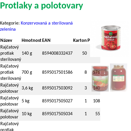
Protlaky a polotovary
Kategorie:
Konzervovaná a sterilovaná
zelenina
Název
Hmotnost
EAN
Karton
Paleta
Rajčatový
protlak
140 g
8594008332437
50
4200
sterilovaný
Rajčatový
protlak
700 g
8595017501586
8
576
sterilovaný
Rajčatový
3,6 kg
8595017503092
3
140
polotovar
Rajčatový
5 kg
8595017505027
1
108
polotovar
Rajčatový
10 kg
8595017505034
1
55
polotovar
Rajčatový
protlak